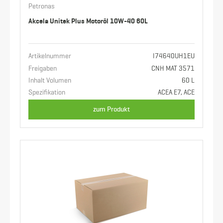
Petronas
Akcela Unitek Plus Motoröl 10W-40 60L
Artikelnummer
I74640UH1EU
Freigaben
CNH MAT 3571
Inhalt Volumen
60 L
Spezifikation
ACEA E7, ACE
zum Produkt