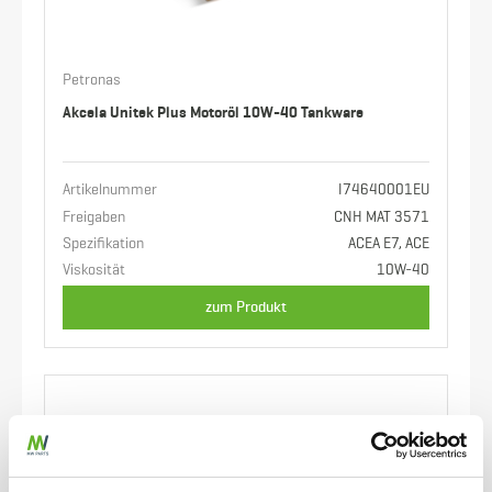
Petronas
Akcela Unitek Plus Motoröl 10W-40 Tankware
Artikelnummer
I74640001EU
Freigaben
CNH MAT 3571
Spezifikation
ACEA E7, ACE
Viskosität
10W-40
zum Produkt