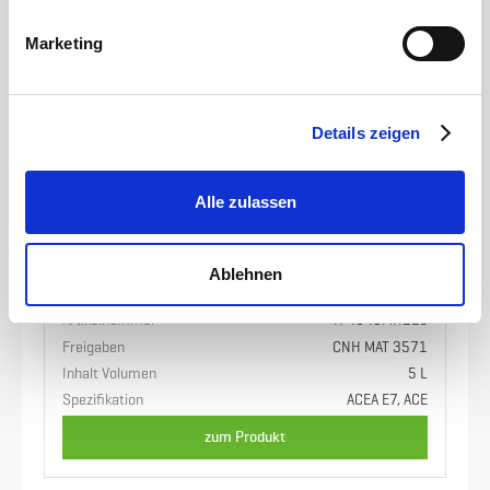
Marketing
Details zeigen
Alle zulassen
Petronas
Akcela Unitek Plus Motoröl 10W-40 5L
Ablehnen
Artikelnummer
I74640MH2EU
Freigaben
CNH MAT 3571
Inhalt Volumen
5 L
Spezifikation
ACEA E7, ACE
zum Produkt