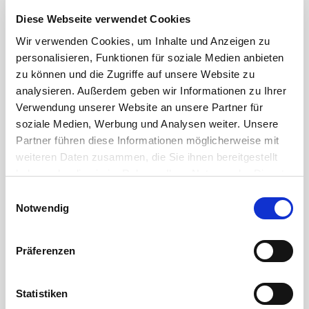
Diese Webseite verwendet Cookies
Wir verwenden Cookies, um Inhalte und Anzeigen zu
personalisieren, Funktionen für soziale Medien anbieten
zu können und die Zugriffe auf unsere Website zu
analysieren. Außerdem geben wir Informationen zu Ihrer
Petronas
Verwendung unserer Website an unsere Partner für
Akcela Motoröl Unitek Plus 10W-40 20 l
soziale Medien, Werbung und Analysen weiter. Unsere
Partner führen diese Informationen möglicherweise mit
weiteren Daten zusammen, die Sie ihnen bereitgestellt
Artikelnummer
I74640RH1EU
haben oder die sie im Rahmen Ihrer Nutzung der Dienste
Freigaben
CNH MAT 3571
gesammelt haben.
Einwilligungsauswahl
Inhalt Volumen
20 L
Notwendig
Spezifikation
Mat 3521, AP
Weitere erforderliche Datenschutzinformationen finden
zum Produkt
Sie in unserer
Datenschutzerklärung
.
Präferenzen
Statistiken