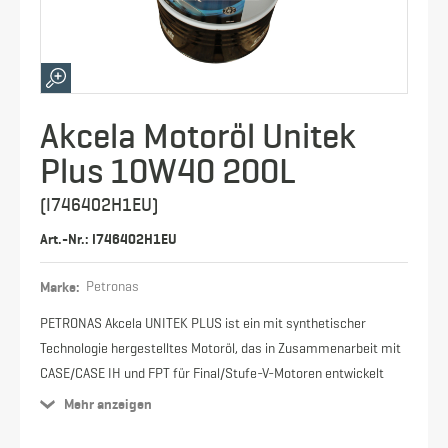
Akcela Motoröl Unitek
Plus 10W40 200L
(I746402H1EU)
Art.-Nr.: I746402H1EU
Marke:
Petronas
PETRONAS Akcela UNITEK PLUS ist ein mit synthetischer
Technologie hergestelltes Motoröl, das in Zusammenarbeit mit
CASE/CASE IH und FPT für Final/Stufe-V-Motoren entwickelt
wurde, die mit einem HIeSCR2-System, einem Common-Rail-
Mehr anzeigen
Einspritzsystem, einem Partikelfilter und einer variablen