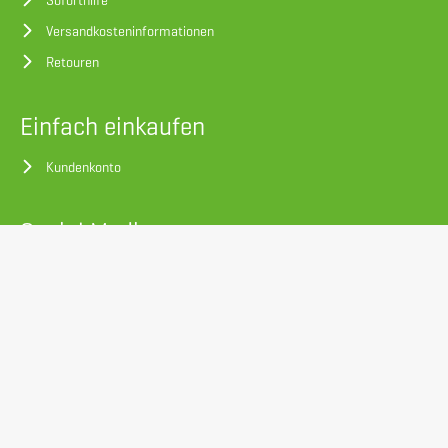
Soforthilfe
Versandkosteninformationen
Retouren
Einfach einkaufen
Kundenkonto
Social Media
Facebook
Instagram
LinkedIn
XING
Deine Vorteile