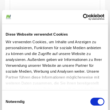
Gülleteile
M-Teil 2 1/2\" Kardan x 70mm Schlauchtülle
Diese Webseite verwendet Cookies
Artikelnummer
JZ0200372
Wir verwenden Cookies, um Inhalte und Anzeigen zu
Werkstoff
Stahl
personalisieren, Funktionen für soziale Medien anbieten
Durchmesser Schlauchanschluss
70 mm
zu können und die Zugriffe auf unsere Website zu
Stärke
2 mm
analysieren. Außerdem geben wir Informationen zu Ihrer
Verwendung unserer Website an unsere Partner für
zum Produkt
soziale Medien, Werbung und Analysen weiter. Unsere
Partner führen diese Informationen möglicherweise mit
weiteren Daten zusammen, die Sie ihnen bereitgestellt
haben oder die sie im Rahmen Ihrer Nutzung der Dienste
gesammelt haben.
Einwilligungsauswahl
Notwendig
Weitere erforderliche Datenschutzinformationen finden