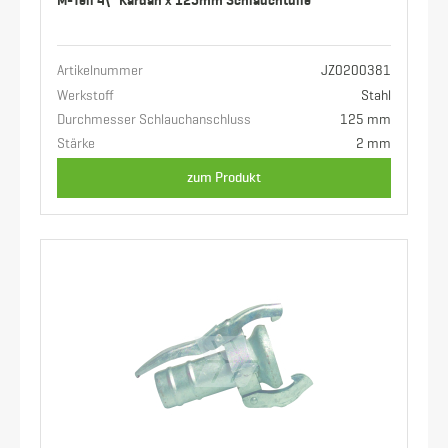
M-Teil 4\" Kardan x 125mm Schlauchtülle
Artikelnummer
JZ0200381
Werkstoff
Stahl
Durchmesser Schlauchanschluss
125 mm
Stärke
2 mm
zum Produkt