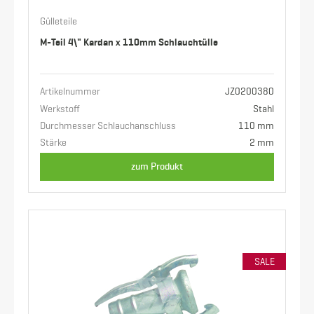
Gülleteile
M-Teil 4\" Kardan x 110mm Schlauchtülle
Artikelnummer
JZ0200380
Werkstoff
Stahl
Durchmesser Schlauchanschluss
110 mm
Stärke
2 mm
zum Produkt
SALE