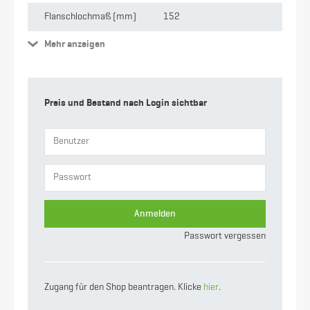
Flanschlochmaß (mm)
152
Mehr anzeigen
Stärke
2 mm
Anschluss
M-Teil Kardan x
Schlauchtülle
Preis und Bestand nach Login sichtbar
Gewicht
7.71 kg
Nennweite
159 mm
Flanschgröße
6 Zoll
Anmelden
Passwort vergessen
Zugang für den Shop beantragen. Klicke
hier
.