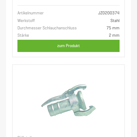
Artikelnummer
JZ0200374
Werkstoff
Stahl
Durchmesser Schlauchanschluss
75 mm
Stärke
2 mm
zum Produkt