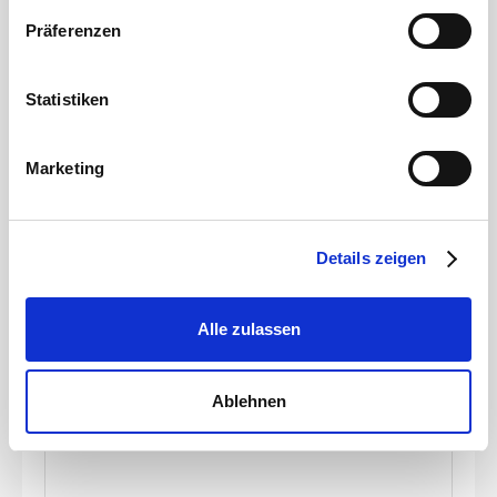
Sie in unserer
Datenschutzerklärung
.
Präferenzen
Statistiken
Gülleteile
Marketing
M-Teil 2 1/2\" Kardan x 63mm Schlauchtülle
Artikelnummer
JZ0200371
Details zeigen
Werkstoff
Stahl
Durchmesser Schlauchanschluss
63 mm
Alle zulassen
Stärke
2 mm
zum Produkt
Ablehnen