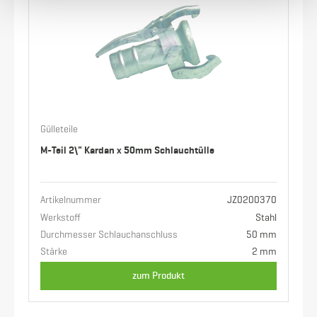
Gülleteile
M-Teil 2\" Kardan x 50mm Schlauchtülle
Artikelnummer
JZ0200370
Werkstoff
Stahl
Durchmesser Schlauchanschluss
50 mm
Stärke
2 mm
zum Produkt