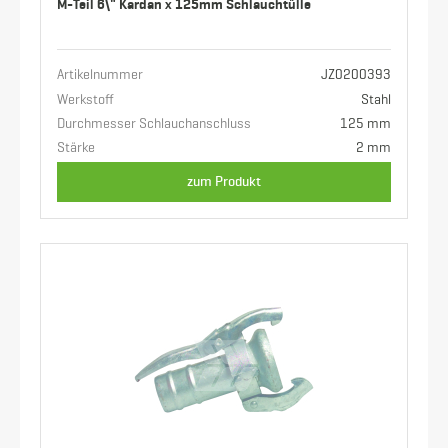
M-Teil 6\" Kardan x 125mm Schlauchtülle
Artikelnummer
JZ0200393
Werkstoff
Stahl
Durchmesser Schlauchanschluss
125 mm
Stärke
2 mm
zum Produkt