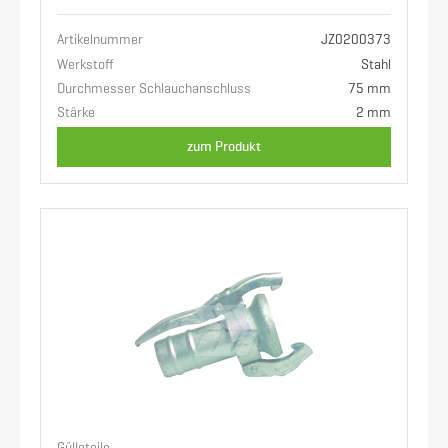
Artikelnummer
JZ0200373
Werkstoff
Stahl
Durchmesser Schlauchanschluss
75 mm
Stärke
2 mm
zum Produkt