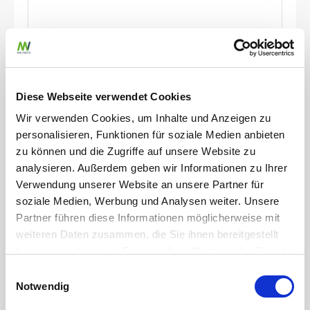
Gülleteile
M-Teil 2 1/2\" Kardan x 63mm Schlauchtülle
Diese Webseite verwendet Cookies
Artikelnummer
JZ0200371
Wir verwenden Cookies, um Inhalte und Anzeigen zu
Werkstoff
Stahl
personalisieren, Funktionen für soziale Medien anbieten
Durchmesser Schlauchanschluss
63 mm
zu können und die Zugriffe auf unsere Website zu
Stärke
2 mm
analysieren. Außerdem geben wir Informationen zu Ihrer
Verwendung unserer Website an unsere Partner für
zum Produkt
soziale Medien, Werbung und Analysen weiter. Unsere
Partner führen diese Informationen möglicherweise mit
weiteren Daten zusammen, die Sie ihnen bereitgestellt
haben oder die sie im Rahmen Ihrer Nutzung der Dienste
gesammelt haben.
Einwilligungsauswahl
Notwendig
Weitere erforderliche Datenschutzinformationen finden