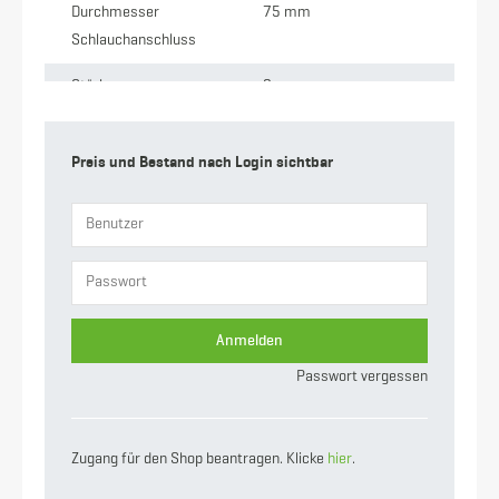
Durchmesser
75 mm
Schlauchanschluss
Stärke
2 mm
Anschluss
M-Teil Kardan x
Schlauchtülle
Preis und Bestand nach Login sichtbar
Gewicht
6.44 kg
Nennweite
133
Anmelden
Passwort vergessen
Zugang für den Shop beantragen. Klicke
hier
.