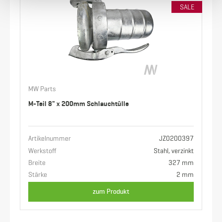
SALE
MW Parts
M-Teil 8" x 200mm Schlauchtülle
Artikelnummer
JZ0200397
Werkstoff
Stahl, verzinkt
Breite
327 mm
Stärke
2 mm
zum Produkt