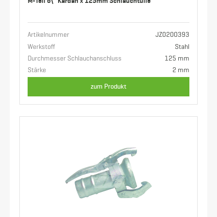
M-Teil 6\" Kardan x 125mm Schlauchtülle
Artikelnummer
JZ0200393
Werkstoff
Stahl
Durchmesser Schlauchanschluss
125 mm
Stärke
2 mm
zum Produkt