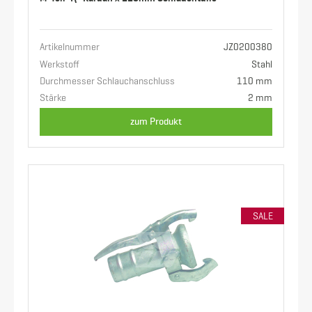
Artikelnummer
JZ0200380
Werkstoff
Stahl
Durchmesser Schlauchanschluss
110 mm
Stärke
2 mm
zum Produkt
SALE