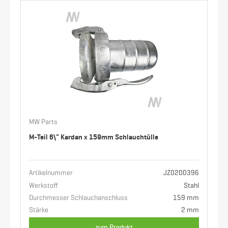
MW Parts
M-Teil 6\" Kardan x 159mm Schlauchtülle
Artikelnummer
JZ0200396
Werkstoff
Stahl
Durchmesser Schlauchanschluss
159 mm
Stärke
2 mm
zum Produkt