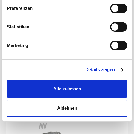
Sie in unserer
Datenschutzerklärung
.
Präferenzen
Statistiken
Gülleteile
M-Teil 2\" Kardan x 50mm Schlauchtülle
Marketing
Artikelnummer
JZ0200370
Details zeigen
Werkstoff
Stahl
Durchmesser Schlauchanschluss
50 mm
Stärke
2 mm
Alle zulassen
zum Produkt
Ablehnen