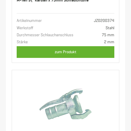
M-Teil 3\" Kardan x 75mm Schlauchtülle
Artikelnummer
JZ0200374
Werkstoff
Stahl
Durchmesser Schlauchanschluss
75 mm
Stärke
2 mm
zum Produkt