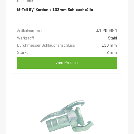
Gülleteile
M-Teil 6\" Kardan x 133mm Schlauchtülle
Artikelnummer
JZ0200394
Werkstoff
Stahl
Durchmesser Schlauchanschluss
133 mm
Stärke
2 mm
zum Produkt