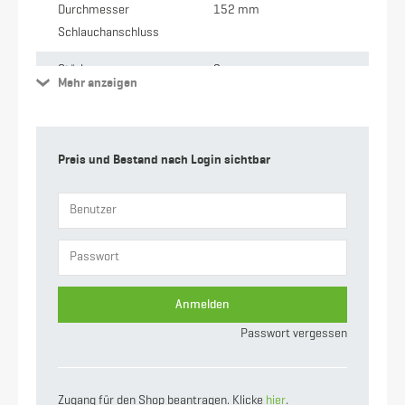
Durchmesser
152 mm
Schlauchanschluss
Stärke
2 mm
Mehr anzeigen
Anschluss
M-Teil Kardan x
Schlauchtülle
Preis und Bestand nach Login sichtbar
Gewicht
8.37 kg
Nennweite
133
Anmelden
Passwort vergessen
Zugang für den Shop beantragen. Klicke
hier
.