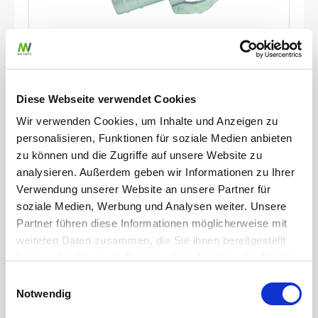
Gülleteile
M-Teil 2 1/2\" Kardan x 70mm Schlauchtülle
Diese Webseite verwendet Cookies
Wir verwenden Cookies, um Inhalte und Anzeigen zu
Artikelnummer
JZ0200372
personalisieren, Funktionen für soziale Medien anbieten
Werkstoff
Stahl
zu können und die Zugriffe auf unsere Website zu
Durchmesser Schlauchanschluss
70 mm
analysieren. Außerdem geben wir Informationen zu Ihrer
Stärke
2 mm
Verwendung unserer Website an unsere Partner für
soziale Medien, Werbung und Analysen weiter. Unsere
zum Produkt
Partner führen diese Informationen möglicherweise mit
weiteren Daten zusammen, die Sie ihnen bereitgestellt
haben oder die sie im Rahmen Ihrer Nutzung der Dienste
gesammelt haben.
Einwilligungsauswahl
Notwendig
Weitere erforderliche Datenschutzinformationen finden