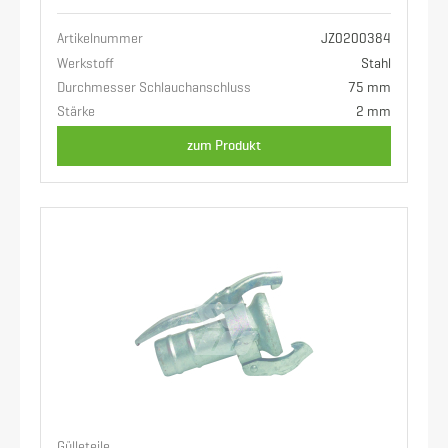
Artikelnummer
JZ0200384
Werkstoff
Stahl
Durchmesser Schlauchanschluss
75 mm
Stärke
2 mm
zum Produkt
Gülleteile