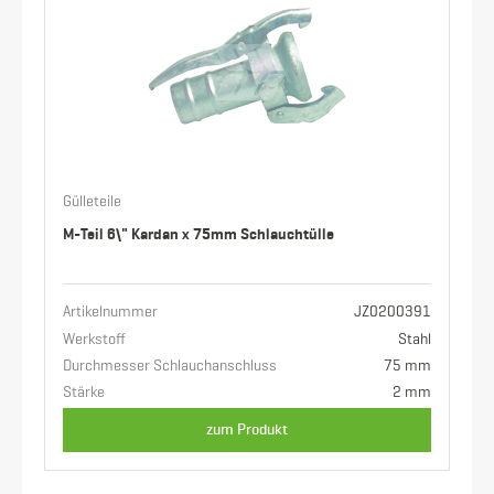
Gülleteile
M-Teil 6\" Kardan x 75mm Schlauchtülle
Artikelnummer
JZ0200391
Werkstoff
Stahl
Durchmesser Schlauchanschluss
75 mm
Stärke
2 mm
zum Produkt