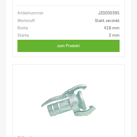
Artikelnummer
JZ0200395
Werkstoff
Stahl, verzinkt
Breite
418 mm
Stärke
2 mm
zum Produkt