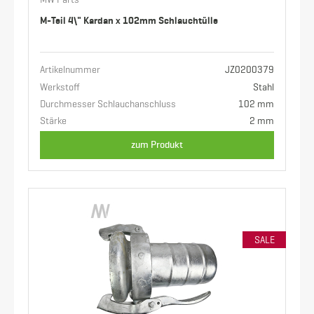
MW Parts
M-Teil 4\" Kardan x 102mm Schlauchtülle
Artikelnummer
JZ0200379
Werkstoff
Stahl
Durchmesser Schlauchanschluss
102 mm
Stärke
2 mm
zum Produkt
SALE