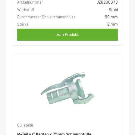
Artikelnummer
JZ0200378
Werkstoff
Stahl
Durchmesser Schlauchanschluss
90 mm
Stärke
2 mm
zum Produkt
Gülleteile
M-Teil 4\" Kardan x 75mm Schlauchtülle