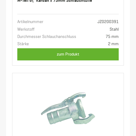
M-Teil 6\" Kardan x 75mm Schlauchtülle
Artikelnummer
JZ0200391
Werkstoff
Stahl
Durchmesser Schlauchanschluss
75 mm
Stärke
2 mm
zum Produkt