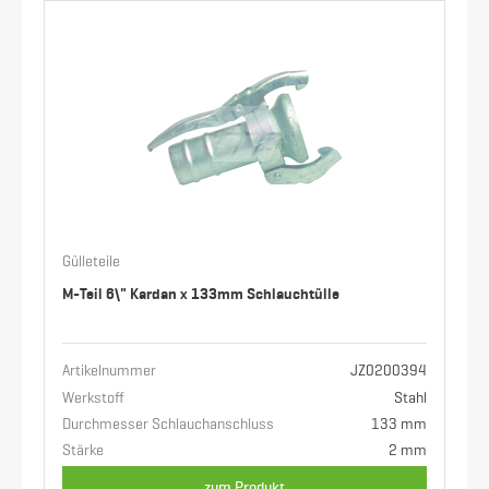
Gülleteile
M-Teil 6\" Kardan x 133mm Schlauchtülle
Artikelnummer
JZ0200394
Werkstoff
Stahl
Durchmesser Schlauchanschluss
133 mm
Stärke
2 mm
zum Produkt