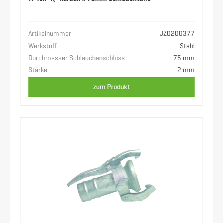
Artikelnummer
JZ0200377
Werkstoff
Stahl
Durchmesser Schlauchanschluss
75 mm
Stärke
2 mm
zum Produkt