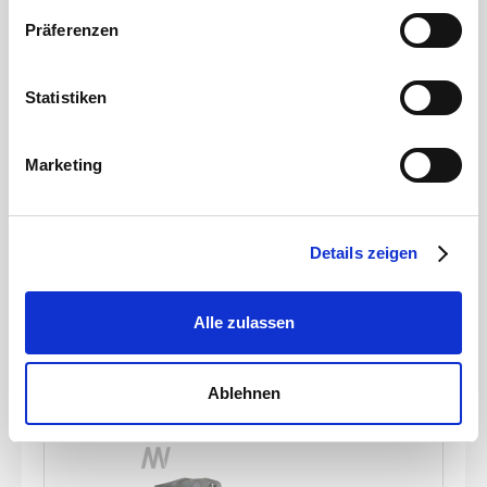
Sie in unserer
Datenschutzerklärung
.
Präferenzen
Statistiken
MW Parts
M-Teil 6\" Kardan x 159mm Schlauchtülle
Marketing
Artikelnummer
JZ0200396
Details zeigen
Werkstoff
Stahl
Durchmesser Schlauchanschluss
159 mm
Stärke
2 mm
Alle zulassen
zum Produkt
Ablehnen