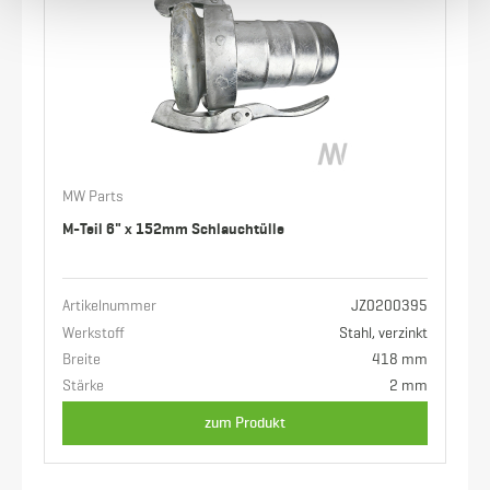
MW Parts
M-Teil 6" x 152mm Schlauchtülle
Artikelnummer
JZ0200395
Werkstoff
Stahl, verzinkt
Breite
418 mm
Stärke
2 mm
zum Produkt