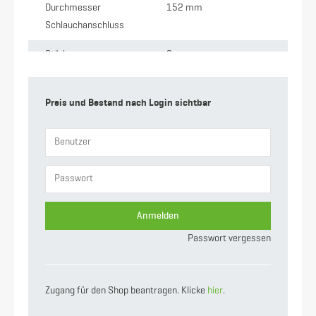
Durchmesser
152 mm
Schlauchanschluss
Stärke
2 mm
Anschluss
M-Teil Kardan x
Schlauchtülle
Preis und Bestand nach Login sichtbar
Gewicht
8.37 kg
Nennweite
133
Anmelden
Passwort vergessen
Zugang für den Shop beantragen. Klicke
hier
.