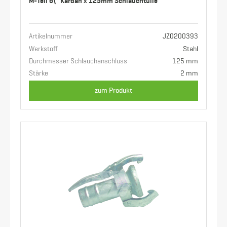
M-Teil 6\" Kardan x 125mm Schlauchtülle
Artikelnummer
JZ0200393
Werkstoff
Stahl
Durchmesser Schlauchanschluss
125 mm
Stärke
2 mm
zum Produkt