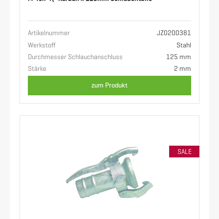
Artikelnummer
JZ0200381
Werkstoff
Stahl
Durchmesser Schlauchanschluss
125 mm
Stärke
2 mm
zum Produkt
SALE