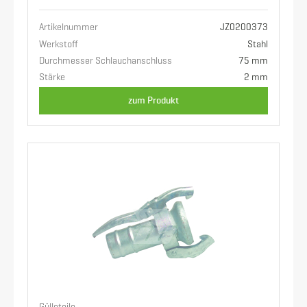
Artikelnummer
JZ0200373
Werkstoff
Stahl
Durchmesser Schlauchanschluss
75 mm
Stärke
2 mm
zum Produkt