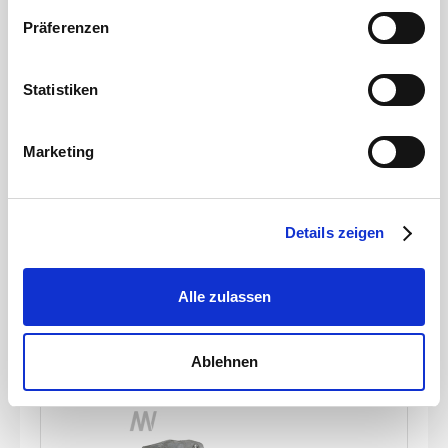
Sie in unserer
Datenschutzerklärung
.
Präferenzen
Statistiken
Gülleteile
M-Teil 2\" Kardan x 50mm Schlauchtülle
Marketing
Artikelnummer
JZ0200370
Details zeigen
Werkstoff
Stahl
Durchmesser Schlauchanschluss
50 mm
Stärke
2 mm
Alle zulassen
zum Produkt
Ablehnen