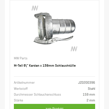
MW Parts
M-Teil 6\" Kardan x 159mm Schlauchtülle
Artikelnummer
JZ0200396
Werkstoff
Stahl
Durchmesser Schlauchanschluss
159 mm
Stärke
2 mm
zum Produkt