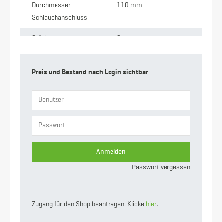
Durchmesser
110 mm
Schlauchanschluss
Stärke
2 mm
Anschluss
M-Teil Kardan x
Schlauchtülle
Preis und Bestand nach Login sichtbar
Gewicht
3.91 kg
Nennweite
108
Anmelden
Passwort vergessen
Zugang für den Shop beantragen. Klicke
hier
.