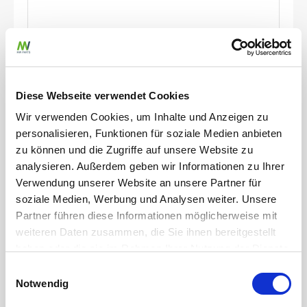
Gülleteile
M-Teil 2 1/2\" Kardan x 63mm Schlauchtülle
Diese Webseite verwendet Cookies
Artikelnummer
JZ0200371
Wir verwenden Cookies, um Inhalte und Anzeigen zu
Werkstoff
Stahl
personalisieren, Funktionen für soziale Medien anbieten
Durchmesser Schlauchanschluss
63 mm
zu können und die Zugriffe auf unsere Website zu
Stärke
2 mm
analysieren. Außerdem geben wir Informationen zu Ihrer
Verwendung unserer Website an unsere Partner für
zum Produkt
soziale Medien, Werbung und Analysen weiter. Unsere
Partner führen diese Informationen möglicherweise mit
weiteren Daten zusammen, die Sie ihnen bereitgestellt
haben oder die sie im Rahmen Ihrer Nutzung der Dienste
gesammelt haben.
Einwilligungsauswahl
Notwendig
Weitere erforderliche Datenschutzinformationen finden