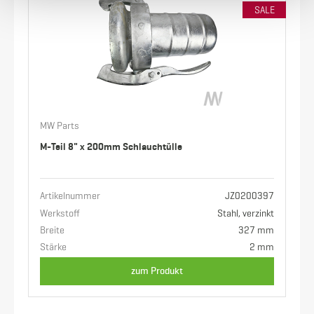
SALE
MW Parts
M-Teil 8" x 200mm Schlauchtülle
Artikelnummer
JZ0200397
Werkstoff
Stahl, verzinkt
Breite
327 mm
Stärke
2 mm
zum Produkt