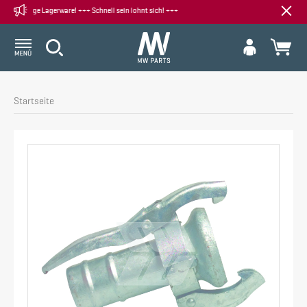
rätige Lagerware! +++ Schnell sein lohnt sich! +++
Startseite