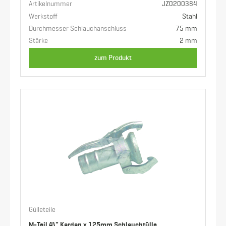
Artikelnummer
JZ0200384
Werkstoff
Stahl
Durchmesser Schlauchanschluss
75 mm
Stärke
2 mm
zum Produkt
Gülleteile
M-Teil 4\" Kardan x 125mm Schlauchtülle