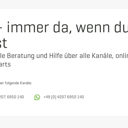
 immer da, wenn d
st
le Beratung und Hilfe über alle Kanäle, onli
arts
ber folgende Kanäle:
207. 6950 140
+49 (0) 4207 6950 140