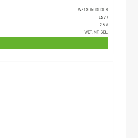
WZ1305000008
12V /
25 A
WET, MF, GEL,