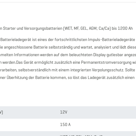
gen Starter und Versorgungsbatterien (WET, MF, GEL, AGM; Ca/Ca) bis 1200 Ah
 Batterieladegerät ist eines der fortschrittlichsten Impuls-Batterieladegeräte
e angeschlossene Batterie selbstständig und wartet, analysiert und lädt diese
melten Informationen werden auf dem beleuchteten Display gutlesbar angeze
en werden.Das Gerät ermöglicht zusätzlich eine Permanentstromversorgung w
rbeiten, selbstverständlich mit einem integrierten Verpolungsschutz. Sollte 
iner Überhitzung der Batterie kommen, so löst das Ladegerät zusätzlich einen
V)
12V
150 A