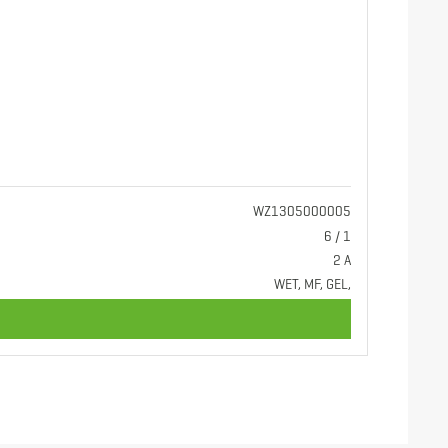
WZ1305000005
6 / 1
2 A
WET, MF, GEL,