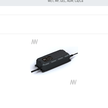
WET, MF, GEL, AGM; Ca/Ca
1200 Ah