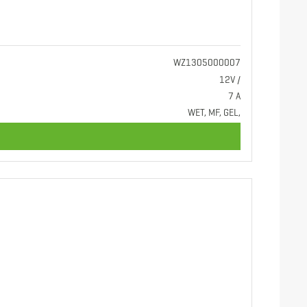
WZ1305000007
12V /
7 A
WET, MF, GEL,