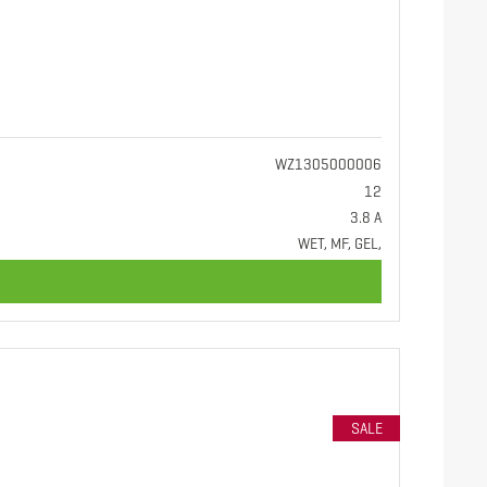
WZ1305000006
12
3.8 A
WET, MF, GEL,
SALE