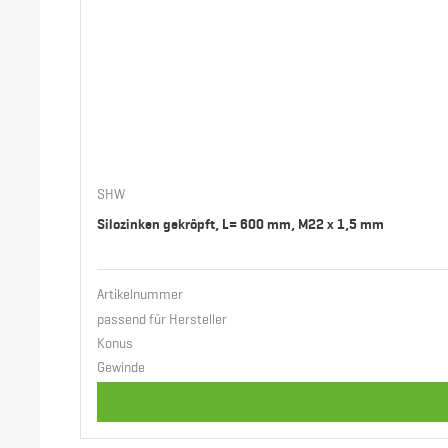
Länge
SHW
Silozinken gekröpft, L= 600 mm, M22 x 1,5 mm
Artikelnummer
passend für Hersteller
Konus
Gewinde