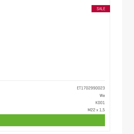
SALE
ET1702990023
We
K001
M22 x 1,5