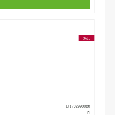
SALE
ET1702990020
Di