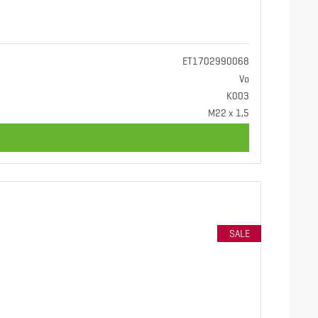
ET1702990068
Vo
K003
M22 x 1,5
SALE