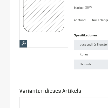
Marke:
SHW
Achtung!----Nur solange 
Spezifikationen
passend für Herstel
Konus
Gewinde
Radius R1
Form
Varianten dieses Artikels
Durchmesser
Gewicht