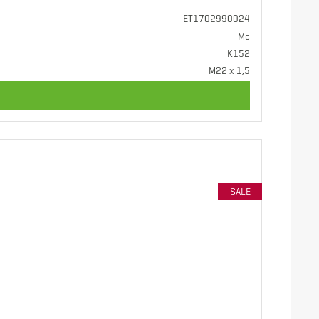
ET1702990024
Mc
K152
M22 x 1,5
SALE