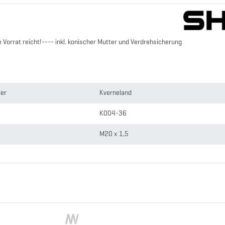
Vorrat reicht!---- inkl. konischer Mutter und Verdrehsicherung
ler
Kverneland
K004-36
M20 x 1,5
780
Gebogen
36 mm
2.98 kg