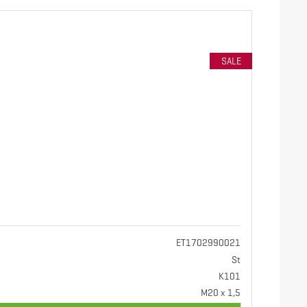
SALE
ET1702990021
St
K101
M20 x 1,5