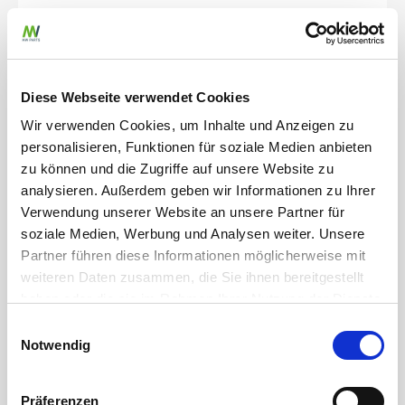
Vergleichsnummern
3233642R1
Diese Webseite verwendet Cookies
Wir verwenden Cookies, um Inhalte und Anzeigen zu
personalisieren, Funktionen für soziale Medien anbieten
zu können und die Zugriffe auf unsere Website zu
analysieren. Außerdem geben wir Informationen zu Ihrer
Verwendung unserer Website an unsere Partner für
soziale Medien, Werbung und Analysen weiter. Unsere
Partner führen diese Informationen möglicherweise mit
weiteren Daten zusammen, die Sie ihnen bereitgestellt
haben oder die sie im Rahmen Ihrer Nutzung der Dienste
gesammelt haben.
Einwilligungsauswahl
Notwendig
MW PARTS – immer da,
Weitere erforderliche Datenschutzinformationen finden
Sie in unserer
Datenschutzerklärung
.
wenn du uns brauchst
Präferenzen