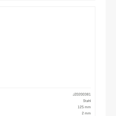
JZ0200381
Stahl
125 mm
2 mm