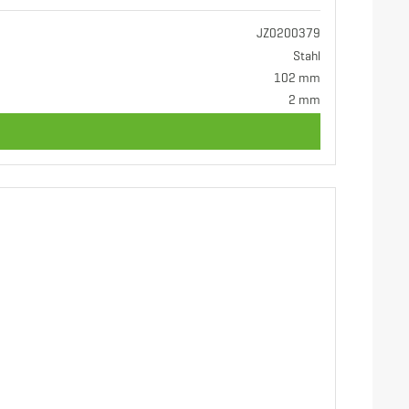
JZ0200379
Stahl
102 mm
2 mm