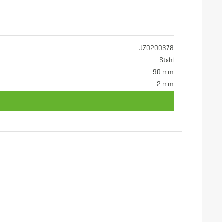
JZ0200378
Stahl
90 mm
2 mm