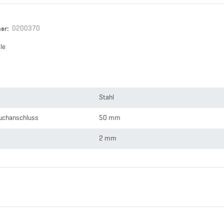
mer:
0200370
le
Stahl
uchanschluss
50 mm
2 mm
M-Teil Kardan x Schlauchtülle
1 kg
50