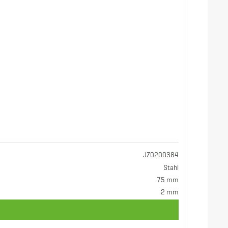
JZ0200384
Stahl
75 mm
2 mm